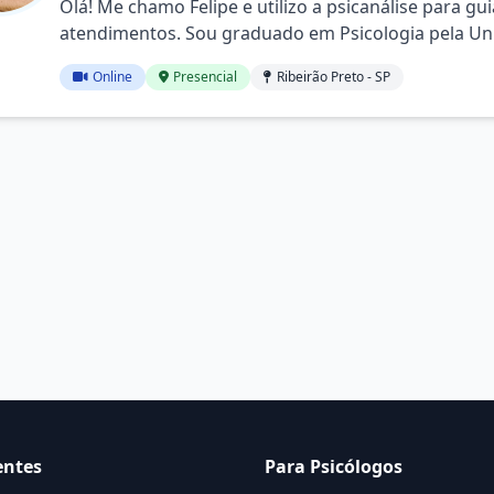
Olá! Me chamo Felipe e utilizo a psicanálise para gu
atendimentos. Sou graduado em Psicologia pela Un
Ribeirão Preto - UNAERP e Especialista em Teorias e
Online
Presencial
Ribeirão Preto - SP
Psicanalíti...
entes
Para Psicólogos